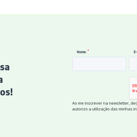
*
Nome:
E-
ssa
a
os!
Ao me inscrever na newsletter, de
autorizo a utilização das minhas 