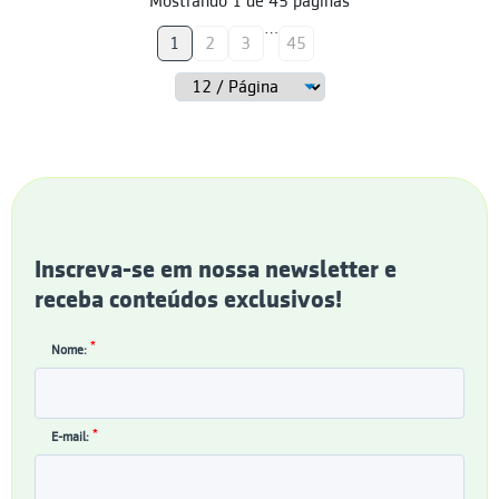
Mostrando
1
de
45
páginas
…
1
2
3
45
Inscreva-se em nossa newsletter e
receba conteúdos exclusivos!
*
Nome:
*
E-mail: