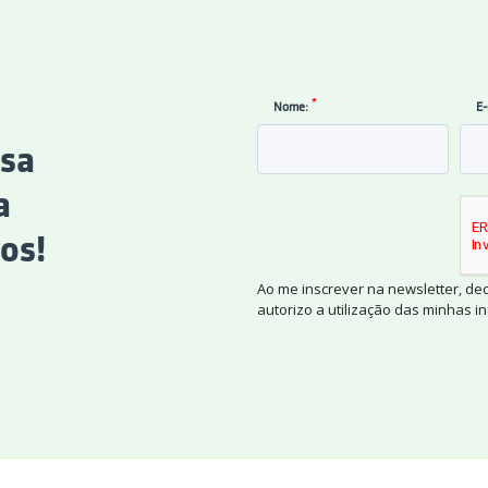
*
Nome:
E-
ssa
a
os!
Ao me inscrever na newsletter, de
autorizo a utilização das minhas 