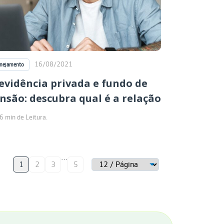
16/08/2021
anejamento
evidência privada e fundo de
nsão: descubra qual é a relação
6 min de Leitura.
…
1
2
3
5