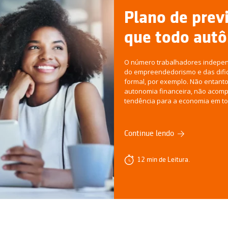
Plano de previ
que todo aut
O número trabalhadores independ
do empreendedorismo e das difi
formal, por exemplo. Não entanto
autonomia financeira, não acom
tendência para a economia em to
Continue lendo
12 min de Leitura.