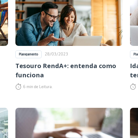
28/03/2023
Planejamento
Pl
Tesouro RendA+: entenda como
Id
funciona
te
6 min de Leitura.