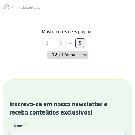
4 min de Leitura.
Mostrando
5
de
5
páginas
…
1
3
4
5
Inscreva-se em nossa newsletter e
receba conteúdos exclusivos!
*
Nome: