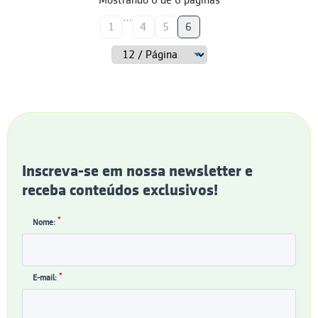
Mostrando
6
de
6
páginas
…
1
4
5
6
Inscreva-se em nossa newsletter e
receba conteúdos exclusivos!
*
Nome:
*
E-mail: