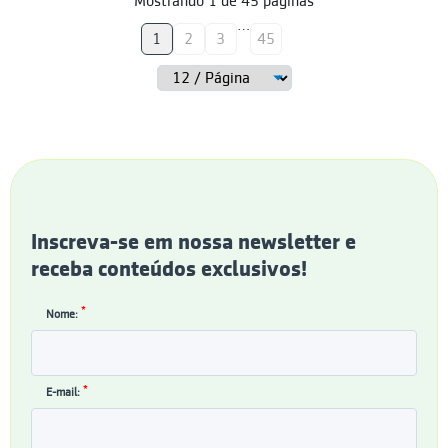
Mostrando
1
de
45
páginas
…
1
2
3
45
Inscreva-se em nossa newsletter e
receba conteúdos exclusivos!
*
Nome:
*
E-mail: