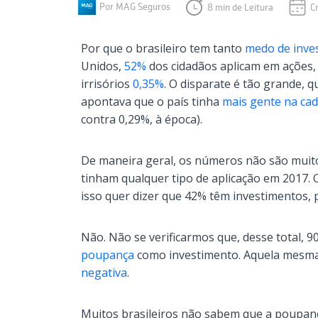
Por MAG Seguros
8 min de Leitura
C
Por que o brasileiro tem tanto
medo de inves
Unidos,
52%
dos cidadãos aplicam em ações, 
irrisórios
0,35%
. O disparate é tão grande,
apontava que o país tinha
mais gente na cad
contra 0,29%, à época).
De maneira geral, os números não são muit
tinham qualquer tipo de aplicação em 2017. 
isso quer dizer que 42% têm investimentos
Não. Não se verificarmos que, desse total,
poupança
como investimento. Aquela mesma
negativa
.
Muitos brasileiros não sabem que a poupa