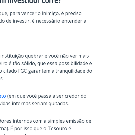
um investidor corre?
que, para vencer o inimigo, é preciso
o de investir, é necessário entender a
 a instituição quebrar e você não ver mais
iro é tão sólido, que essa possibilidade é
o citado FGC garantem a tranquilidade do
s.
eto
(em que você passa a ser credor do
vidas internas seriam quitadas.
dores internos com a simples emissão de
rna). É por isso que o Tesouro é