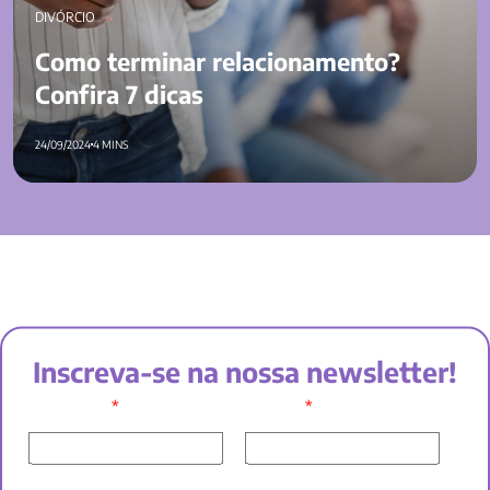
DIVÓRCIO
Como terminar relacionamento?
Confira 7 dicas
24/09/2024
4 MINS
Inscreva-se na nossa newsletter!
*
*
SEU NOME:
E-MAIL: