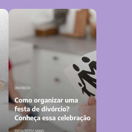
ta
Como organizar uma festa de divórcio?
Conheça essa celebração
DIVÓRCIO
Como organizar uma
festa de divórcio?
Conheça essa celebração
13/08/2025
5 MINS