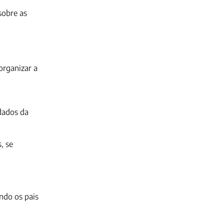
sobre as
organizar a
dados da
, se
ndo os pais