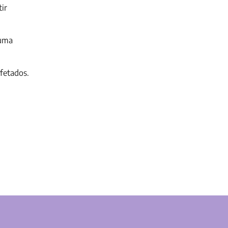
tir
 uma
fetados.