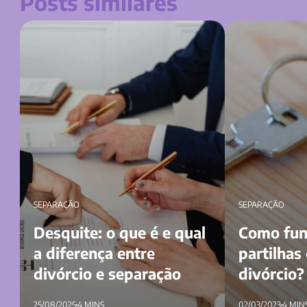
Posts similares
Desquite: o que é e qual a diferença entre
Como funcionam a
divórcio e separação
divórcio? Entend
SEPARAÇÃO
SEPARAÇÃO
Desquite: o que é e qual
Como fun
a diferença entre
partilhas
divórcio e separação
divórcio?
25/08/2025
4 MINS
02/03/2023
4 MIN