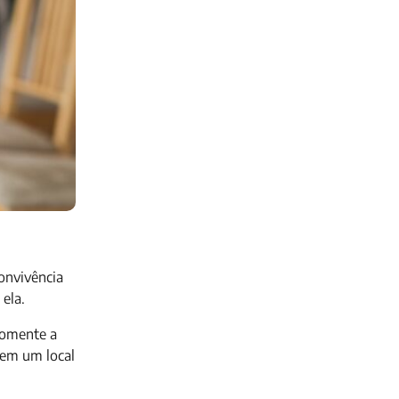
onvivência
ela.
somente a
 em um local