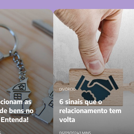
s partilhas de bens no
6 sinais que o relacionamento tem vol
a!
DIVÓRCIO
cionam as
6 sinais que o
 de bens no
relacionamento tem
 Entenda!
volta
S
06/09/2024
3 MINS