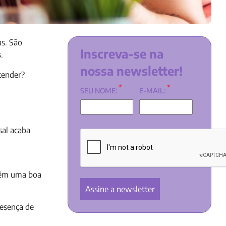
as. São
Inscreva-se na
.
nossa newsletter!
tender?
*
*
SEU NOME:
E-MAIL:
sal acaba
 têm uma boa
resença de