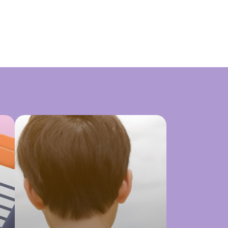
aiba
Quando é guarda compartilhada precisa
pagar pensão?