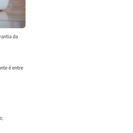
rantia da
nte é entre
e;