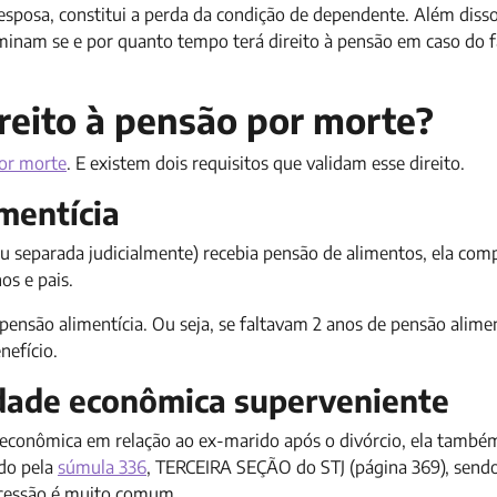
esposa, constitui a perda da condição de dependente. Além diss
rminam se e por quanto tempo terá direito à pensão em caso do 
reito à pensão por morte?
or morte
. E existem dois requisitos que validam esse direito.
mentícia
(ou separada judicialmente) recebia pensão de alimentos, ela com
s e pais.
ensão alimentícia. Ou seja, se faltavam 2 anos de pensão alimen
nefício.
dade econômica superveniente
 econômica em relação ao ex-marido após o divórcio, ela també
ado pela
súmula 336
, TERCEIRA SEÇÃO do STJ (página 369), send
ncessão é muito comum.