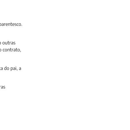
parentesco.
o outras
o contrato,
a do pai, a
ras