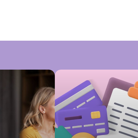
pensão para ex-esposa?
Organização financeira pós-divórcio: s
como realizar