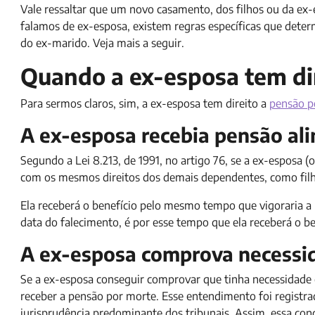
Vale ressaltar que um novo casamento, dos filhos ou da ex-
falamos de ex-esposa, existem regras específicas que dete
do ex-marido. Veja mais a seguir.
Quando a ex-esposa tem di
Para sermos claros, sim, a ex-esposa tem direito a
pensão p
A ex-esposa recebia pensão ali
Segundo a Lei 8.213, de 1991, no artigo 76, se a ex-esposa 
com os mesmos direitos dos demais dependentes, como filho
Ela receberá o benefício pelo mesmo tempo que vigoraria a p
data do falecimento, é por esse tempo que ela receberá o be
A ex-esposa comprova necessi
Se a ex-esposa conseguir comprovar que tinha necessidade
receber a pensão por morte. Esse entendimento foi registr
jurisprudência predominante dos tribunais. Assim, essa co