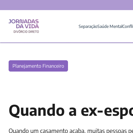
Separação
Saúde Mental
Confli
Planejamento Financeiro
Quando a ex-espo
Quando um casamento acaba, muitas pessoas pen