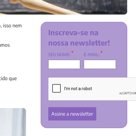
, isso nem
Inscreva-se na
nossa newsletter!
vamos
*
*
SEU NOME:
E-MAIL:
cido que