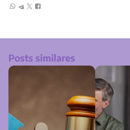
Posts similares
Conheça os principais gastos com divórcio!
É preciso pagar 
Entenda!