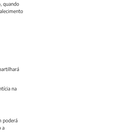
o, quando
falecimento
partilhará
tícia na
m poderá
o a