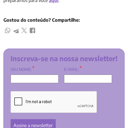
preparamos para você
aqui
.
Gostou do conteúdo? Compartilhe:
Inscreva-se na nossa newsletter!
*
*
SEU NOME:
E-MAIL: