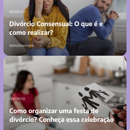
DIVÓRCIO
Divórcio Consensual: O que é e
como realizar?
09/04/2024
3 MINS
Como organizar uma festa de divórcio? Conheça essa
celebração
DIVÓRCIO
Como organizar uma festa de
divórcio? Conheça essa celebração