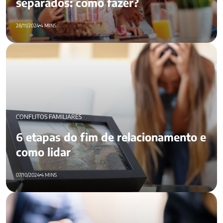
separados: como fazer?
28/11/2024
4 MINS
6 etapas do fim de relacionamento e como lidar
CONFLITOS FAMILIARES
6 etapas do fim de relacionamento e
como lidar
07/10/2024
4 MINS
Seus 5 principais direitos no divórcio