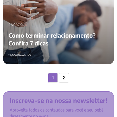
DIVÓRCIO
Como terminar relacionamento?
Confira 7 dicas
24/09/2024
4 MINS
Paginação
1
2
de
posts
Inscreva-se na nossa newsletter!
Aproveite todos os conteúdos para você e seu bebê
diretamente no e-mail.