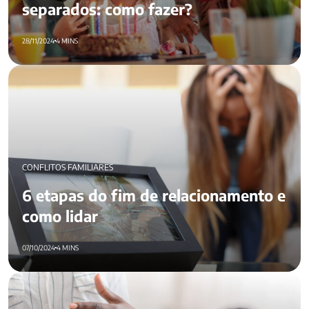
separados: como fazer?
28/11/2024
4 MINS
6 etapas do fim de relacionamento e como lidar
CONFLITOS FAMILIARES
6 etapas do fim de relacionamento e
como lidar
07/10/2024
4 MINS
Como terminar relacionamento? Confira 7 dicas