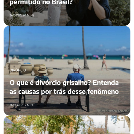
permitido no Brasil?
24/07/2025
4 MINS
O que é divórcio grisalho? Entenda as causas por trás desse
fenômeno
DIVÓRCIO
O que é divórcio grisalho? Entenda
as causas por trás desse fenômeno
26/05/2025
7 MINS
O que é divórcio emocional? Como identificá-lo e reverter a
situação