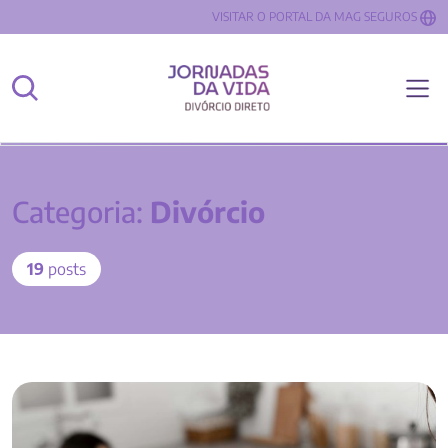
VISITAR O PORTAL DA MAG SEGUROS
Categoria:
Divórcio
19
posts
Como organizar uma festa de divórcio? Conheça essa
celebração