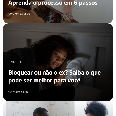
Aprenda o processo em 6 passos
10/04/2025
6 MINS
Bloquear ou não o ex? Saiba o que pode ser melhor para
você
DIVÓRCIO
Bloquear ou não o ex? Saiba o que
pode ser melhor para você
16/12/2024
4 MINS
7 dicas para um divórcio amigável