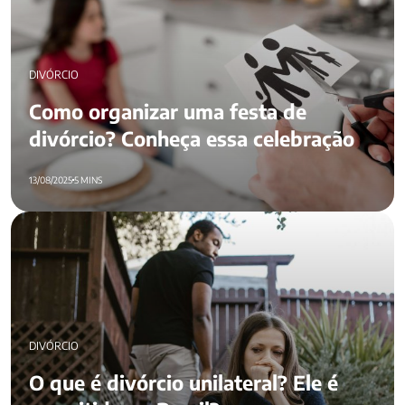
DIVÓRCIO
Como organizar uma festa de
divórcio? Conheça essa celebração
13/08/2025
5 MINS
O que é divórcio unilateral? Ele é permitido no Brasil?
DIVÓRCIO
O que é divórcio unilateral? Ele é