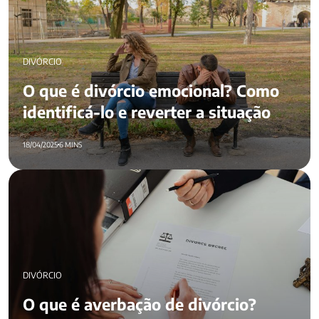
DIVÓRCIO
O que é divórcio emocional? Como
identificá-lo e reverter a situação
18/04/2025
6 MINS
O que é averbação de divórcio? Aprenda o processo em 6
passos
DIVÓRCIO
O que é averbação de divórcio?