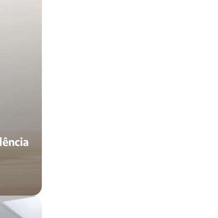
dência
lo seguro