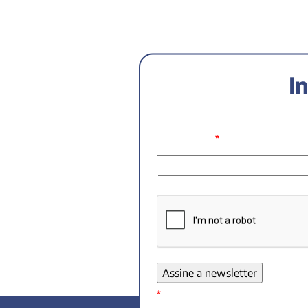
I
*
Seu Nome:
*
Campo obrigatório!