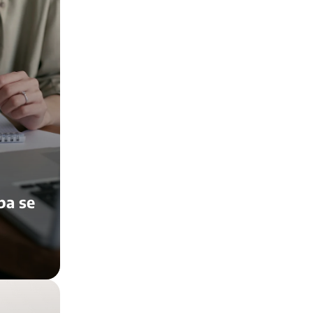
ba se
após o