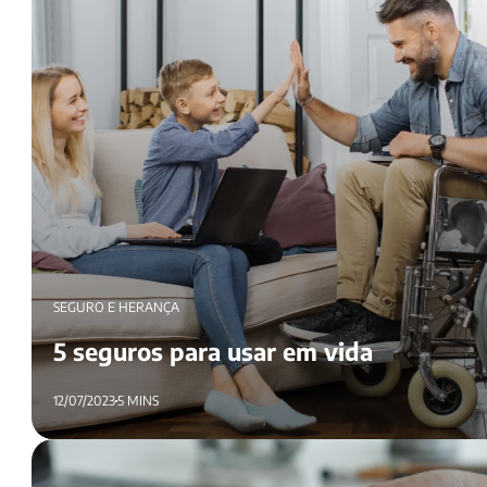
SEGURO E HERANÇA
5 seguros para usar em vida
12/07/2023
5 MINS
Doação de bens em vida para os filhos: tire suas dúvidas