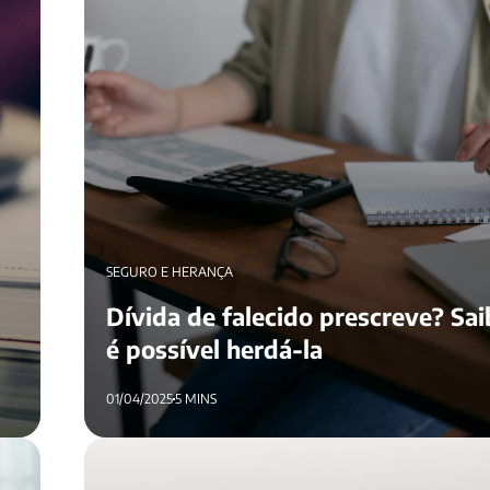
SEGURO E HERANÇA
Dívida de falecido prescreve? Sai
é possível herdá-la
01/04/2025
5 MINS
É possível fazer resgate da previdência privada 
falecimento?