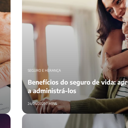
SEGURO E HERANÇA
Benefícios do seguro de vida: ap
a administrá-los
24/04/2025
7 MINS
Dívida de falecido prescreve? Saiba se é possível herd