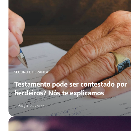
SEGURO E HERANÇA
Testamento pode ser contestado por
herdeiros? Nós te explicamos
09/06/2025
6 MINS
Seguro de vida entra no inventário? Entenda como funciona