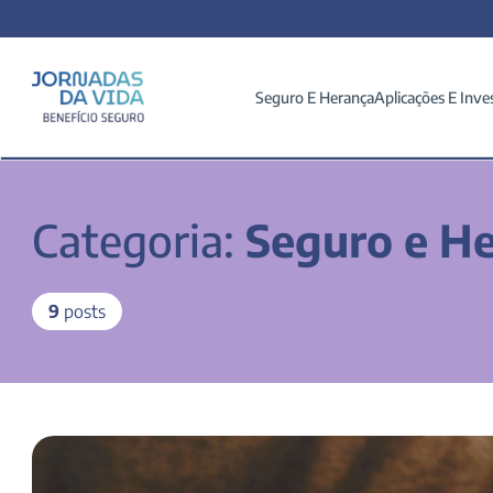
Seguro E Herança
Aplicações E Inve
Categoria:
Seguro e H
9
posts
Testamento pode ser contestado por herdeiros? Nós te
explicamos