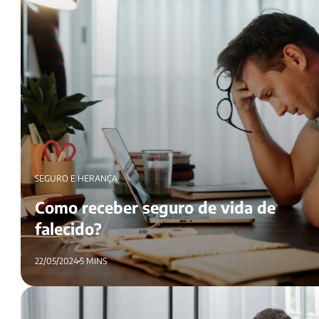
SEGURO E HERANÇA
Como receber seguro de vida de
falecido?
22/05/2024
5 MINS
5 seguros para usar em vida