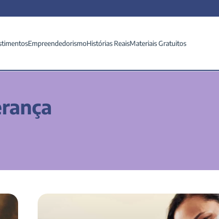
stimentos
Empreendedorismo
Histórias Reais
Materiais Gratuitos
erança
Benefícios do seguro de vida: aprenda a administrá-l