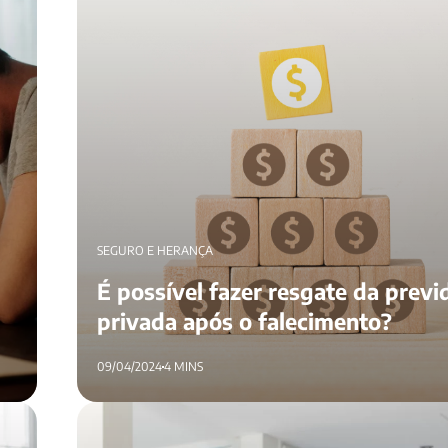
SEGURO E HERANÇA
É possível fazer resgate da previ
privada após o falecimento?
09/04/2024
4 MINS
Herdeiros necessários: quem pode ser beneficiado pe
de vida?