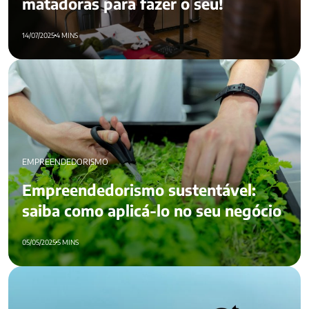
matadoras para fazer o seu!
14/07/2025
4 MINS
Empreendedorismo sustentável: saiba como aplicá-lo no seu
negócio
EMPREENDEDORISMO
Empreendedorismo sustentável:
saiba como aplicá-lo no seu negócio
05/05/2025
5 MINS
Como estabelecer objetivos de vida e alcançá-los?