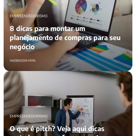
EMPREENDEDORISMO
8 dicas para montar um
planejamento de compras​ para seu
negócio
04/08/2025
6 MINS
O que é pitch? Veja aqui dicas matadoras para fazer o seu!
EMPREENDEDORISMO
O que é pitch? Veja aqui dicas