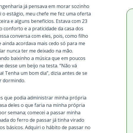
engenharia já pensava em morar sozinho
i o estágio, meu chefe me fez uma oferta
teira e alguns benefícios. Estava com 23
o conforto e a praticidade da casa dos
 essa conversa com eles, pois, como filho
e ainda acordava mais cedo só para me
lar nunca ter me deixado na mão.
ando baixinho a música que em poucos
e desse um beijo na testa. “Não vá
sa! Tenha um bom dia”, dizia antes de se
ar dormindo.
les que podia administrar minha própria
casa deles o que faria na minha própria
 por semana; comecei a passar minha
mada do ferro de passar já tinha virado
s básicos. Adquiri o hábito de passar no