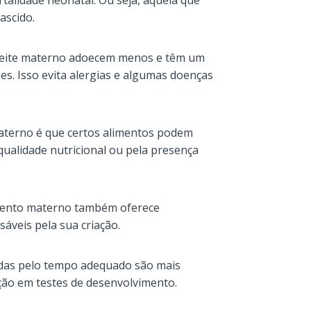
talidade neonatal. Ou seja, aquela que
ascido.
 leite materno adoecem menos e têm um
s. Isso evita alergias e algumas doenças
aterno é que certos alimentos podem
 qualidade nutricional ou pela presença
amento materno também oferece
sáveis pela sua criação.
das pelo tempo adequado são mais
ção em testes de desenvolvimento.