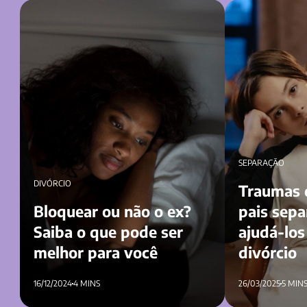
Bloquear ou não o ex? Saiba o que pode
Traumas de filho
ser melhor para você
como ajudá-los d
SEPARAÇÃO
DIVÓRCIO
Traumas d
Bloquear ou não o ex?
pais sep
Saiba o que pode ser
ajudá-los
melhor para você
divórcio
16/12/2024
4 MINS
26/03/2025
5 MIN