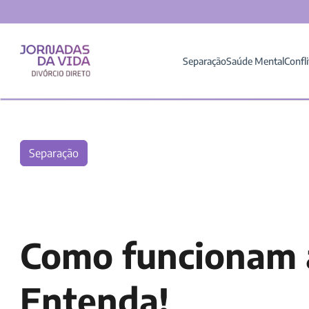
Separação
Saúde Mental
Confli
Separação
Como funcionam a
Entenda!