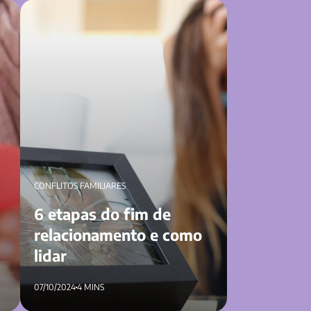
 um
6 etapas do fim de relacionamento e como
lidar
CONFLITOS FAMILIARES
6 etapas do fim de
relacionamento e como
lidar
07/10/2024
4 MINS