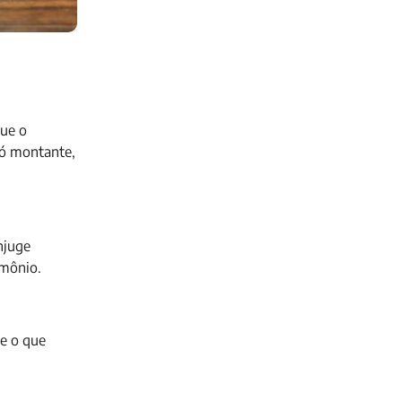
que o
só montante,
njuge
imônio.
 e o que