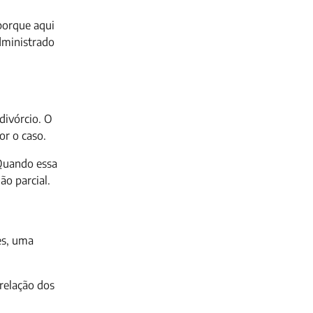
porque aqui
dministrado
divórcio. O
or o caso.
 Quando essa
ão parcial.
es, uma
relação dos