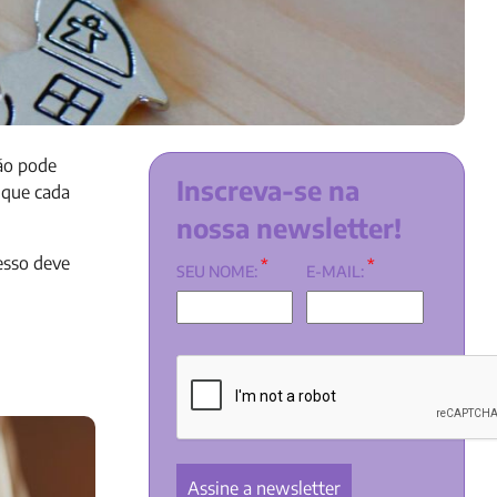
ão pode
Inscreva-se na
 que cada
nossa newsletter!
esso deve
*
*
SEU NOME:
E-MAIL: