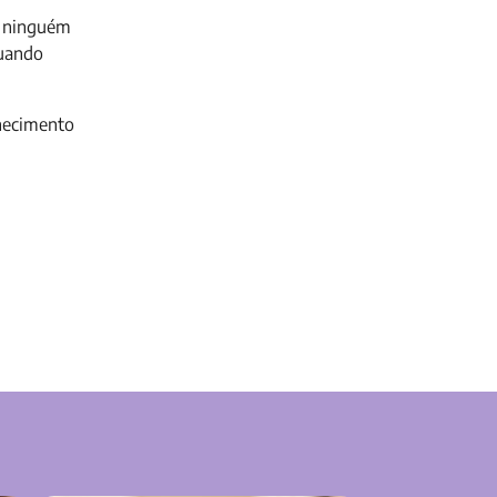
e ninguém
quando
nhecimento