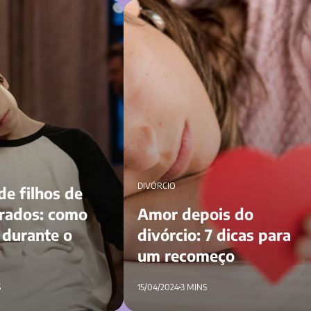
s de pais separados:
Amor depois do divórcio: 7 dicas para
urante o divórcio
recomeço
DIVÓRCIO
e filhos de
arados: como
Amor depois do
 durante o
divórcio: 7 dicas para
um recomeço
S
15/04/2024
3 MINS