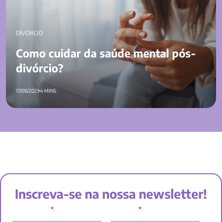
DIVÓRCIO
Como cuidar da saúde mental pós-
divórcio?
17/08/2023
4 MINS
Inscreva-se na nossa newsletter!
*
*
SEU NOME:
E-MAIL: