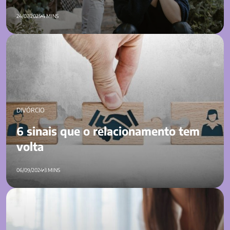
24/07/2025
4 MINS
6 sinais que o relacionamento tem volta
DIVÓRCIO
6 sinais que o relacionamento tem
volta
06/09/2024
3 MINS
Como cuidar da saúde mental pós-divórcio?