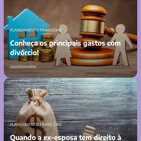
PLANEJAMENTO FINANCEIRO
Conheça os principais gastos com
divórcio!
02/03/2023
4 MINS
Quando a ex-esposa tem direito à pensão por morte?
PLANEJAMENTO FINANCEIRO
Quando a ex-esposa tem direito à