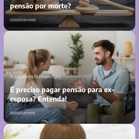
pensão por morte?
02/03/2023
4 MINS
É preciso pagar pensão para ex-esposa? Entenda!
PLANEJAMENTO FINANCEIRO
É preciso pagar pensão para ex-
esposa? Entenda!
02/03/2023
3 MINS
Quando é guarda compartilhada precisa pagar pensão?