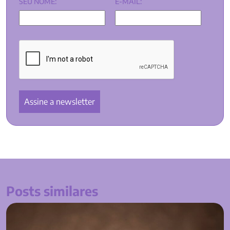
SEU NOME:
E-MAIL:
Posts similares
Conheça os principais gastos com divórcio!