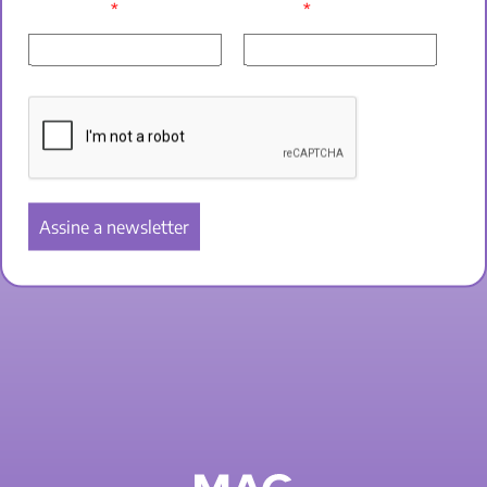
*
*
SEU NOME:
E-MAIL: