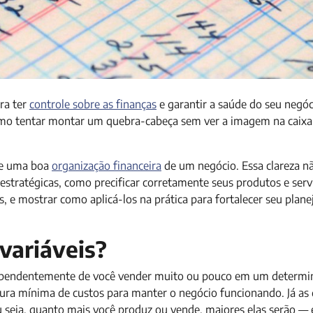
ra ter
controle sobre as finanças
e garantir a saúde do seu negó
omo tentar montar um quebra-cabeça sem ver a imagem na caixa:
 de uma boa
organização financeira
de um negócio. Essa clareza nã
stratégicas, como precificar corretamente seus produtos e serv
is, e mostrar como aplicá-los na prática para fortalecer seu pla
variáveis?
dependentemente de você vender muito ou pouco em um determi
tura mínima de custos para manter o negócio funcionando. Já as
 seja, quanto mais você produz ou vende, maiores elas serão — e