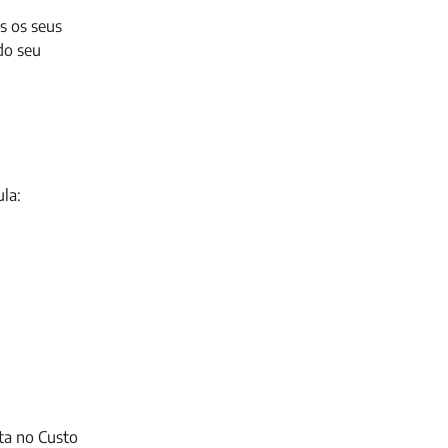
s os seus
do seu
la:
lta no Custo