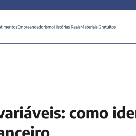
stimentos
Empreendedorismo
Histórias Reais
Materiais Gratuitos
ariáveis​: como ide
anceiro