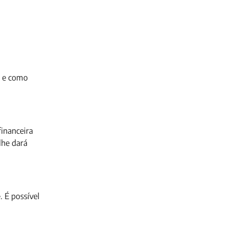
e como
financeira
lhe dará
 É possível