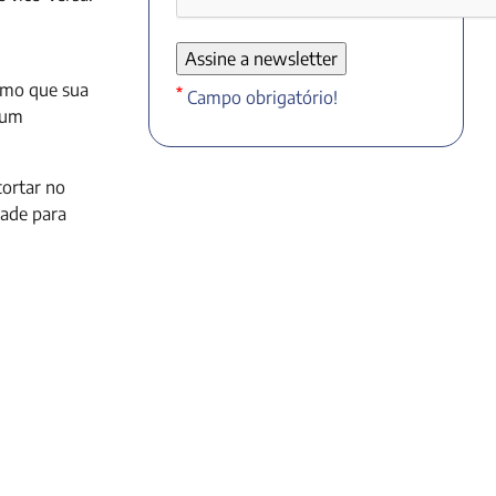
esmo que sua
*
Campo obrigatório!
 um
cortar no
dade para