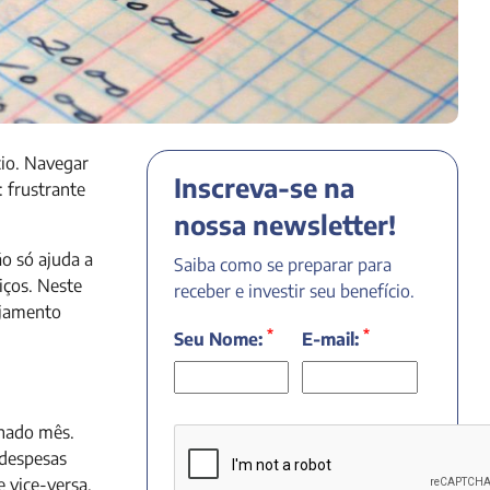
cio. Navegar
Inscreva-se na
 frustrante
nossa newsletter!
o só ajuda a
Saiba como se preparar para
iços. Neste
receber e investir seu benefício.
nejamento
*
*
Seu Nome:
E-mail:
nado mês.
 despesas
 vice-versa.