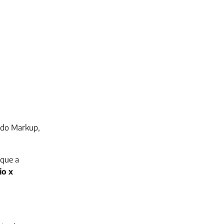
ado Markup,
ique a
io x