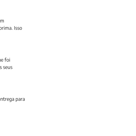
um
rima. Isso
e foi
s seus
entrega para