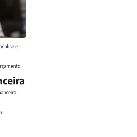
analise e
orçamento.
nceira
anceira.
s.