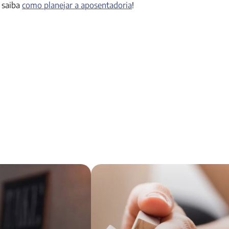
 saiba
como planejar a aposentadoria
!
inheiro do seguro de
Proteção financeira: confira 6 dicas pa
garantir a sua!