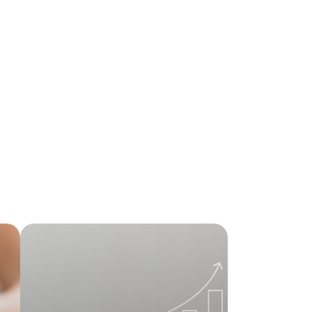
ra
Como investir dinheiro e ter retorno
rápido? Dicas e estratégias