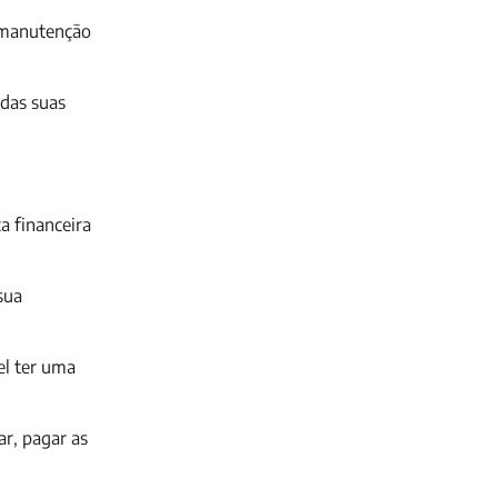
a manutenção
 das suas
a financeira
sua
el ter uma
ar, pagar as