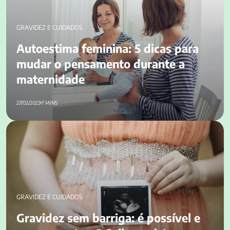
GRAVIDEZ E CUIDADOS
Autoestima feminina: 5 dicas para
mudar o pensamento durante a
maternidade
27/02/2023
7 MINS
Gravidez sem barriga: é possível e como acontece? Saiba
mais!
GRAVIDEZ E CUIDADOS
Gravidez sem barriga: é possível e