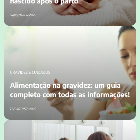
nascido após o parto
14/05/2024
4 MINS
Alimentação na gravidez: um guia completo com todas as
informações!
GRAVIDEZ E CUIDADOS
Alimentação na gravidez: um guia
completo com todas as informações!
28/04/2025
7 MINS
Autoestima feminina: 5 dicas para mudar o pensamento
durante a maternidade