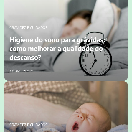
do descanso?
GRAVIDEZ E CUIDADOS
Higiene do sono para grávidas:
como melhorar a qualidade do
descanso?
30/04/2025
7 MINS
Por que acontece parto prematuro? Saiba o que fazer
GRAVIDEZ E CUIDADOS