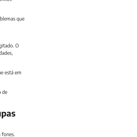
roblemas que
gitado. O
dades,
ue está em
o de
upas
 fones.