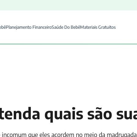
ebê
Planejamento Financeiro
Saúde Do Bebê
Materiais Gratuitos
tenda quais são su
o é incomum que eles acordem no meio da madrugada