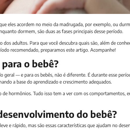
m que eles acordem no meio da madrugada, por exemplo, ou dur
nquanto dormem, são duas as fases principais desse período.
io dos adultos. Para que você descubra quais são, além de conhe
eríodo recomendado, preparamos este artigo. Acompanhe!
 para o bebê?
eral — e para os bebês, não é diferente. É durante esse perío
rmando a base do aprendizado e crescimento adequados.
ão de hormônios. Tudo isso tem a ver com os comportamentos, 
 desenvolvimento do bebê?
 leve e rápido, mas são essas características que ajudam no des