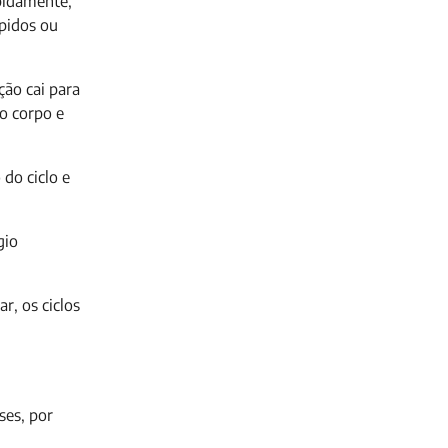
pidamente,
pidos ou
ão cai para
o corpo e
 do ciclo e
gio
r, os ciclos
ses, por