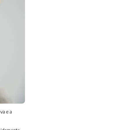
va e a