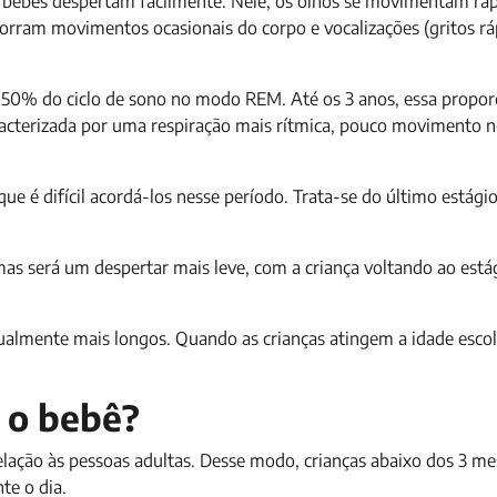
os bebês despertam facilmente. Nele, os olhos se movimentam ra
rram movimentos ocasionais do corpo e vocalizações (gritos rá
50% do ciclo de sono no modo REM. Até os 3 anos, essa proporç
racterizada por uma respiração mais rítmica, pouco movimento n
e é difícil acordá-los nesse período. Trata-se do último estágio
mas será um despertar mais leve, com a criança voltando ao está
almente mais longos. Quando as crianças atingem a idade escola
 o bebê?
lação às pessoas adultas. Desse modo, crianças abaixo dos 3 me
te o dia.