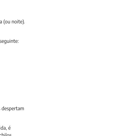
 (ou noite).
seguinte:
s despertam
ida, é
chilos