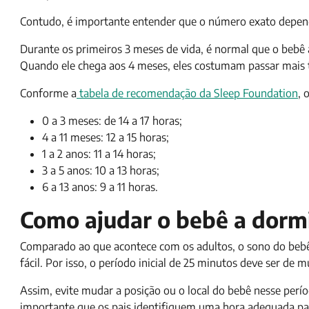
Contudo, é importante entender que o número exato depend
Durante os primeiros 3 meses de vida, é normal que o bebê 
Quando ele chega aos 4 meses, eles costumam passar mais 
Conforme a
tabela de recomendação da Sleep Foundation
, 
0 a 3 meses: de 14 a 17 horas;
4 a 11 meses: 12 a 15 horas;
1 a 2 anos: 11 a 14 horas;
3 a 5 anos: 10 a 13 horas;
6 a 13 anos: 9 a 11 horas.
Como ajudar o bebê a dorm
Comparado ao que acontece com os adultos, o sono do bebê 
fácil. Por isso, o período inicial de 25 minutos deve ser de
Assim, evite mudar a posição ou o local do bebê nesse períod
importante que os pais identifiquem uma hora adequada par