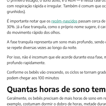
O primeiro estágio, o sono ativo, é o REM — e nessa fase 
com respiração rápida e irregular. Também é comum que oco
grunhidos).
É importante notar que os
recém-nascidos
passam cerca de 
30%. Já a fase tranquila, como o próprio nome sugere, é ca
do movimento rápido dos olhos.
A fase tranquila representa um sono mais profundo, sendo qu
se repete diversas vezes ao longo da noite.
Por isso, não é incomum que ele acorde durante essa fase, 
profundo rapidamente.
Conforme os bebês vão crescendo, os ciclos se tornam gradu
podem chegar aos 100 minutos
Quantas horas de sono tem
Geralmente, os bebês precisam de mais horas de sono em re
exemplo, costumam dormir o dobro de horas, metade duran