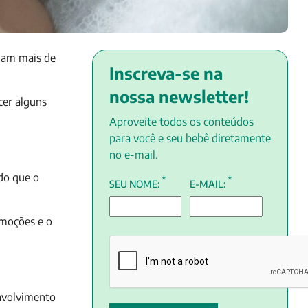
mam mais de
Inscreva-se na
nossa newsletter!
cer alguns
Aproveite todos os conteúdos
para você e seu bebê diretamente
no e-mail.
do que o
*
*
SEU NOME:
E-MAIL:
emoções e o
envolvimento