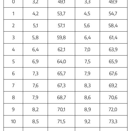
0
3,2
49,1
3,3
49,9
1
4,2
53,7
4,5
54,7
2
5,1
57,1
5,6
58,4
3
5,8
59,8
6,4
61,4
4
6,4
62,1
7,0
63,9
5
6,9
64,0
7,5
65,9
6
7,3
65,7
7,9
67,6
7
7,6
67,3
8,3
69,2
8
7,9
68,7
8,6
70,6
9
8,2
70,1
8,9
72,0
10
8,5
71,5
9,2
73,3