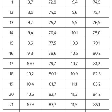
11
8,7
72,8
9,4
74,5
12
8,9
74,0
9,6
75,7
13
9,2
75,2
9,9
76,9
14
9,4
76,4
10,1
78,0
15
9,6
77,5
10,3
79,1
16
9,8
78,6
10,5
80,2
17
10,0
79,7
10,7
81,2
18
10,2
80,7
10,9
82,3
19
10,4
81,7
11,1
83,2
20
10,6
82,7
11,3
84,2
21
10,9
83,7
11,5
85,1