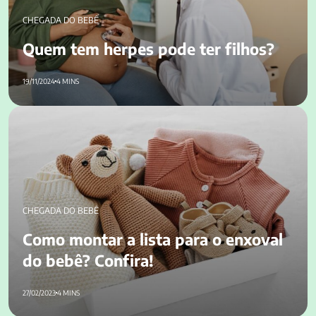
CHEGADA DO BEBÊ
Quem tem herpes pode ter filhos?
19/11/2024
4 MINS
Como montar a lista para o enxoval do bebê? Confira!
CHEGADA DO BEBÊ
Como montar a lista para o enxoval
do bebê? Confira!
27/02/2023
4 MINS