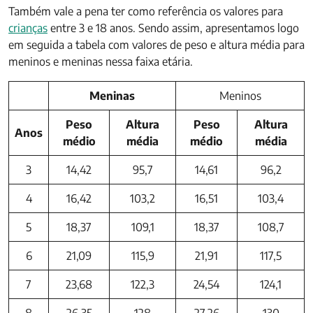
Também vale a pena ter como referência os valores para
crianças
entre 3 e 18 anos. Sendo assim, apresentamos logo
em seguida a tabela com valores de peso e altura média para
meninos e meninas nessa faixa etária.
Meninas
Meninos
Peso
Altura
Peso
Altura
Anos
médio
média
médio
média
3
14,42
95,7
14,61
96,2
4
16,42
103,2
16,51
103,4
5
18,37
109,1
18,37
108,7
6
21,09
115,9
21,91
117,5
7
23,68
122,3
24,54
124,1