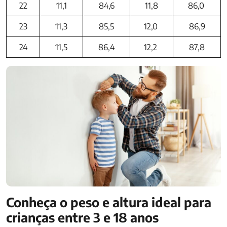
22
11,1
84,6
11,8
86,0
23
11,3
85,5
12,0
86,9
24
11,5
86,4
12,2
87,8
Conheça o peso e altura ideal para
crianças entre 3 e 18 anos