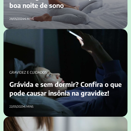
boa noite de sono
28/05/2024
4 MINS
Grávida e sem dormir? Confira o que pode causar insônia na
gravidez!
GRAVIDEZ E CUIDADOS
Grávida e sem dormir? Confira o que
pode causar insônia na gravidez!
22/05/2025
6 MINS
Você pode estar grávida sem saber? Entenda a gravidez
silenciosa!