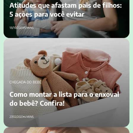
Atitudes que afastam pais de filhos:
5 ações para você evitar
18/10/2024
5 MINS
Como montar a lista para o enxoval do bebê? Confira!
CHEGADA DO BEBÊ
Como montar a lista para o enxoval
do bebê? Confira!
27/02/2023
4 MINS
Amamentar diminui o risco de câncer de mama: entenda os