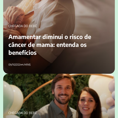
benefícios
CHEGADA DO BEBÊ
Amamentar diminui o risco de
câncer de mama: entenda os
benefícios
09/10/2024
4 MINS
Como organizar um chá revelação sem comprometer as
finanças?
CHEGADA DO BEBÊ