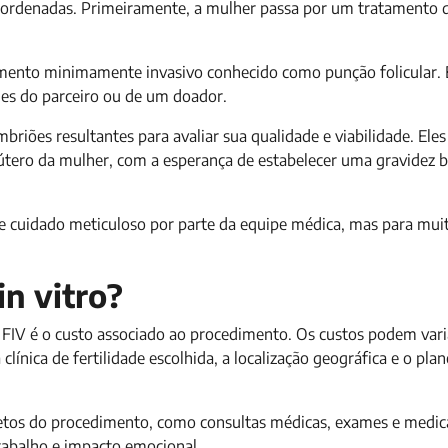
oordenadas. Primeiramente, a mulher passa por um tratamento 
imento minimamente invasivo conhecido como punção folicular. 
des do parceiro ou de um doador.
briões resultantes para avaliar sua qualidade e viabilidade. Ele
 útero da mulher, com a esperança de estabelecer uma gravidez 
a e cuidado meticuloso por parte da equipe médica, mas para muit
in vitro?
 FIV é o custo associado ao procedimento. Os custos podem vari
clínica de fertilidade escolhida, a localização geográfica e o pla
iretos do procedimento, como consultas médicas, exames e medi
abalho e impacto emocional.