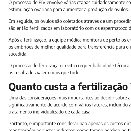
O processo de FIV envolve várias etapas cuidadosamente c
estimulação ovariana para aumentar a produção de óvulos.
Em seguida, os óvulos são coletados através de um proced
são então fertilizados em laboratório com os espermatozoi
Após a fertilização, a equipe médica monitora de perto os em
os embriões de melhor qualidade para transferência para o
sucedida.
O processo de fertilização in vitro requer habilidade técnic
os resultados valem mais que tudo.
Quanto custa a fertilização 
Uma das considerações mais importantes ao decidir sobre a
significativamente de acordo com vários fatores, incluindo a 
tratamento individualizado de cada casal.
Portanto, é importante considerar não apenas os custos d
mas também os custos indiretos, como tempo perdido no tr