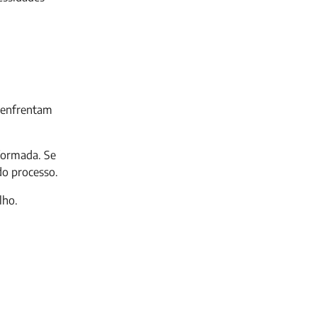
e enfrentam
formada. Se
do processo.
lho.