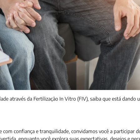
dade através da Fertilização In Vitro (FIV), saiba que está dando
de com confiança e tranquilidade, convidamos você a participar d
vertida, enquanto você explora suas expectativas, desejos e nec