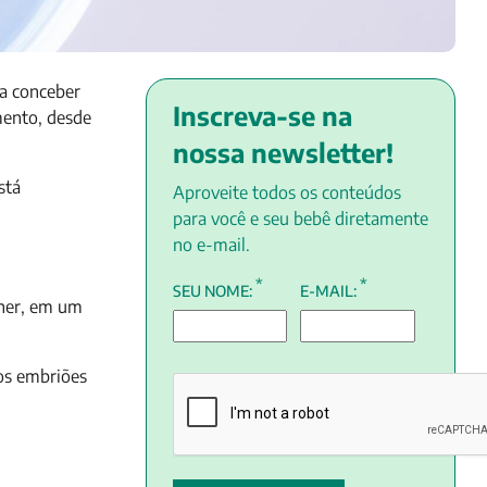
ra conceber
Inscreva-se na
mento, desde
nossa newsletter!
stá
Aproveite todos os conteúdos
para você e seu bebê diretamente
no e-mail.
*
*
SEU NOME:
E-MAIL:
lher, em um
os embriões