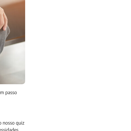
 um passo
o nosso quiz
essidades