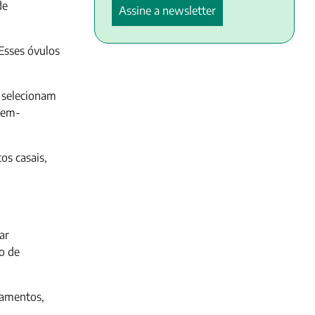
de
Esses óvulos
s selecionam
bem-
os casais,
ar
no de
camentos,