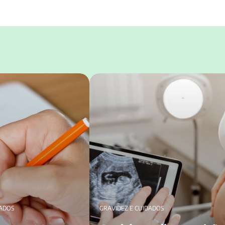
tou no período fértil?
Qual é a melhor posição do bebê para 
icar
nascimento? Descubra!
DADOS
GRAVIDEZ E CUIDADOS