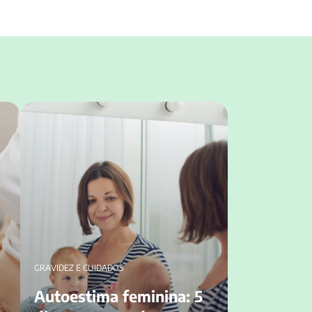
o
Autoestima feminina: 5 dicas para mudar
o pensamento durante a maternidade
GRAVIDEZ E CUIDADOS
Autoestima feminina: 5