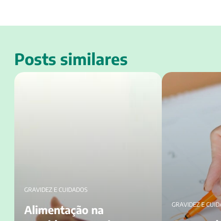
Posts similares
Alimentação na gravidez: um guia
Como saber se es
completo com todas as informações!
Aprenda a identif
GRAVIDEZ E CUIDADOS
GRAVIDEZ E CUI
Alimentação na