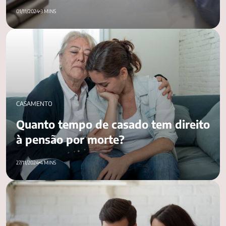
01/11/2024
3 MINS
Quanto tempo de casado tem direito à pensão por morte​?
CASAMENTO
Quanto tempo de casado tem direito
à pensão por morte​?
27/11/2024
4 MINS
Devo contar que tenho seguro de vida ao meu cônjuge?