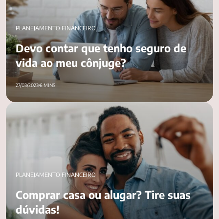
PLANEJAMENTO FINANCEIRO
Devo contar que tenho seguro de
vida ao meu cônjuge?
27/03/2023
6 MINS
Comprar casa ou alugar? Tire suas dúvidas!
PLANEJAMENTO FINANCEIRO
Comprar casa ou alugar? Tire suas
dúvidas!