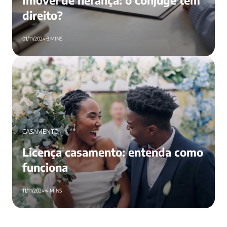
Imóvel de herança: o cônjuge tem
direito?
01/11/2024
3 MINS
Licença casamento: entenda como funciona
CASAMENTO
Licença casamento: entenda como
funciona
11/11/2024
4 MINS