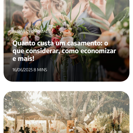
FESTA E CERIMONIAL
Quanto custa um casamento: o
que considerar, como economizar
e mais!
16/06/2025 8 MINS