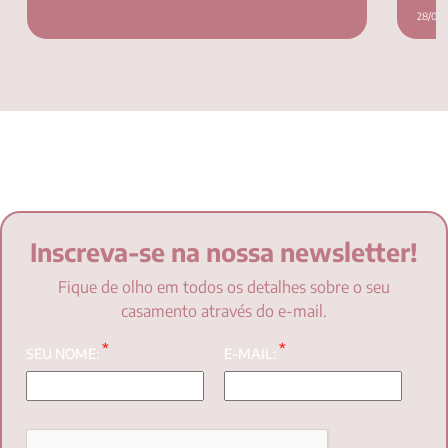
28/03/
Inscreva-se na nossa newsletter!
Fique de olho em todos os detalhes sobre o seu
casamento através do e-mail.
*
*
SEU NOME:
E-MAIL: