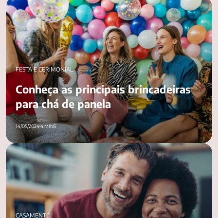
Conheça as principais brincadeiras para chá de panela
FESTA E CERIMONIAL
Conheça as principais brincadeiras
para chá de panela
14/05/2024
4 MINS
O que caracteriza a união estável? Saiba aqui!
CASAMENTO