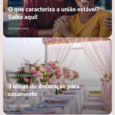
O que caracteriza a união estável?
Saiba aqui!
01/11/2023
6 MINS
3 ideias de decoração para casamento
FESTA E CERIMONIAL
3 ideias de decoração para
casamento
08/05/2024
4 MINS