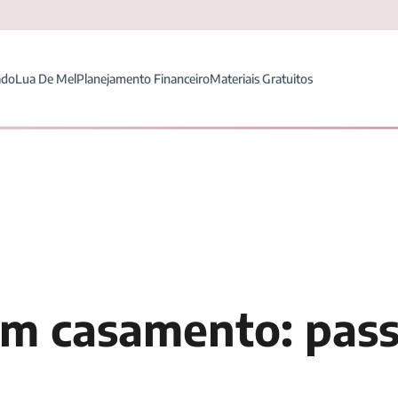
ado
Lua De Mel
Planejamento Financeiro
Materiais Gratuitos
m casamento: pass