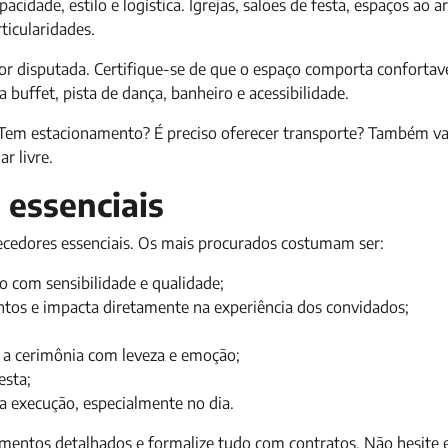
acidade, estilo e logística. Igrejas, salões de festa, espaços ao ar 
icularidades.
for disputada. Certifique-se de que o espaço comporta conforta
buffet, pista de dança, banheiro e acessibilidade.
? Tem estacionamento? É preciso oferecer transporte? Também val
r livre.
 essenciais
necedores essenciais. Os mais procurados costumam ser:
o com sensibilidade e qualidade;
ntos e impacta diretamente na experiência dos convidados;
r a cerimônia com leveza e emoção;
esta;
a execução, especialmente no dia.
rçamentos detalhados e formalize tudo com contratos. Não hesite