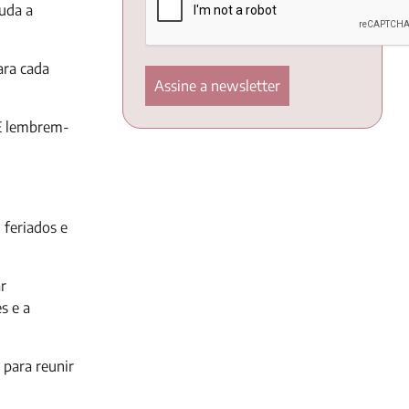
juda a
para cada
 E lembrem-
 feriados e
ar
s e a
 para reunir