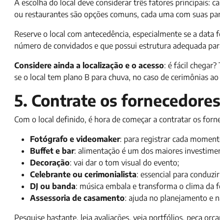
A escolha do local deve considerar três fatores principais: cap
ou restaurantes são opções comuns, cada uma com suas part
Reserve o local com antecedência, especialmente se a data 
número de convidados e que possui estrutura adequada para 
Considere ainda a localização e o acesso
: é fácil chegar
se o local tem plano B para chuva, no caso de cerimônias ao a
5. Contrate os fornecedores
Com o local definido, é hora de começar a contratar os for
Fotógrafo e videomaker
: para registrar cada moment
Buffet e bar
: alimentação é um dos maiores investime
Decoração
: vai dar o tom visual do evento;
Celebrante ou cerimonialista
: essencial para conduzi
DJ ou banda
: música embala e transforma o clima da f
Assessoria de casamento
: ajuda no planejamento e n
Pesquise bastante, leia avaliações, veja portfólios, peça o