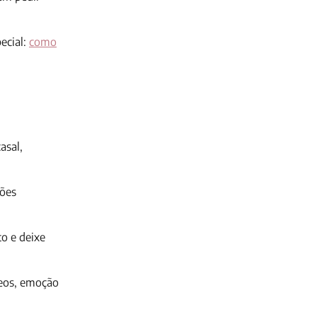
ecial:
como
asal,
ções
o e deixe
neos, emoção