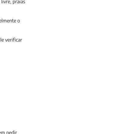
livre, praias
velmente o
e verificar
 em pedir