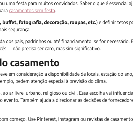
 ou uma festa para muitos convidados. Saber o que é essencial a
 para
casamentos sem festa
.
l, buffet, fotografia, decoração, roupas, etc.
) e definir tetos 
mais segurança.
a dos pais, padrinhos ou até financiamento, se for necessário.
ês — não precisa ser caro, mas sim significativo.
o do casamento
ve em consideração a disponibilidade de locais, estação do ano,
exemplo, pedem atenção especial à previsão do clima.
ao ar livre, urbano, religioso ou civil. Essa escolha vai influenci
l do evento. Também ajuda a direcionar as decisões de fornecedore
om começo. Use Pinterest, Instagram ou revistas de casamento