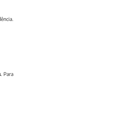
dência.
s
. Para