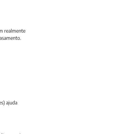
em realmente
casamento.
es) ajuda