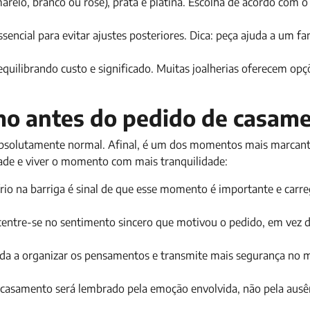
relo, branco ou rosé), prata e platina. Escolha de acordo com o
ssencial para evitar ajustes posteriores. Dica: peça ajuda a um fa
 equilibrando custo e significado. Muitas joalherias oferecem opç
mo antes do pedido de casam
 absolutamente normal. Afinal, é um dos momentos mais marcant
edade e viver o momento com mais tranquilidade:
 frio na barriga é sinal de que esse momento é importante e carr
centre-se no sentimento sincero que motivou o pedido, em vez d
ajuda a organizar os pensamentos e transmite mais segurança n
e casamento será lembrado pela emoção envolvida, não pela ausê