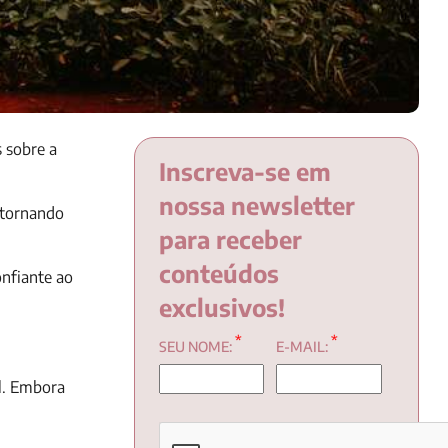
 sobre a
Inscreva-se em
nossa newsletter
 tornando
para receber
conteúdos
onfiante ao
exclusivos!
*
*
SEU NOME:
E-MAIL:
al. Embora