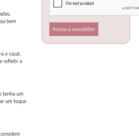
adas,
seja bem
a o casal,
refletir a
ue tenha um
nar um toque
considere