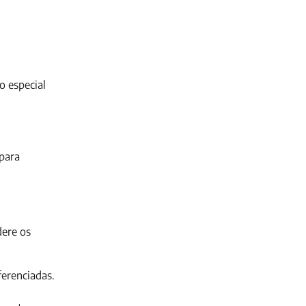
o especial
 para
dere os
ferenciadas.