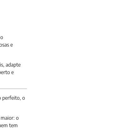
!
 o
osas e
is, adapte
berto e
perfeito, o
 maior: o
quem tem