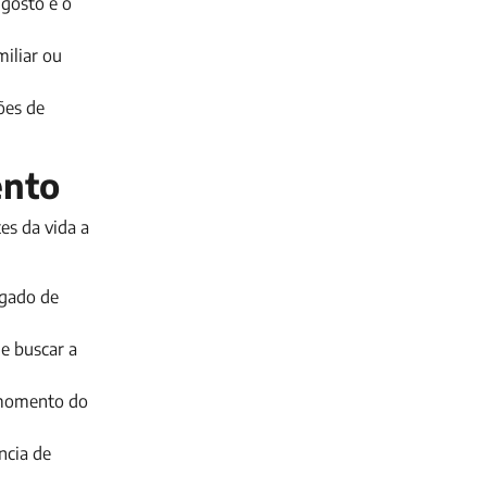
 gosto e o
miliar ou
ões de
ento
es da vida a
egado de
e buscar a
o momento do
ncia de