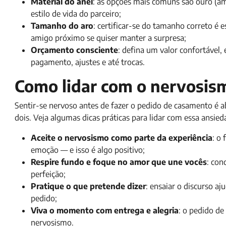
Material do anel
: as opções mais comuns são ouro (ama
estilo de vida do parceiro;
Tamanho do aro
: certificar-se do tamanho correto é e
amigo próximo se quiser manter a surpresa;
Orçamento consciente
: defina um valor confortável,
pagamento, ajustes e até trocas.
Como lidar com o nervosis
Sentir-se nervoso antes de fazer o pedido de casamento é
dois. Veja algumas dicas práticas para lidar com essa ansi
Aceite o nervosismo como parte da experiência
: o
emoção — e isso é algo positivo;
Respire fundo e foque no amor que une vocês
: con
perfeição;
Pratique o que pretende dizer
: ensaiar o discurso 
pedido;
Viva o momento com entrega e alegria
: o pedido d
nervosismo.