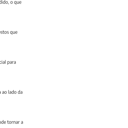
dido, o que
estos que
ial para
a ao lado da
ode tornar a