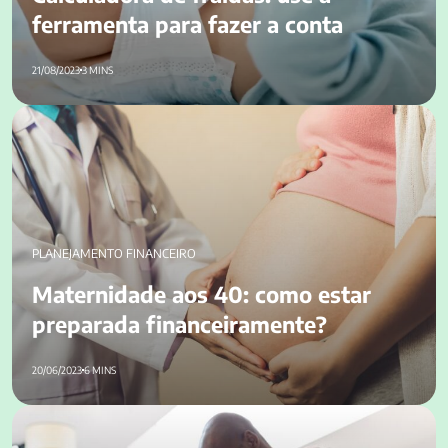
ferramenta para fazer a conta
21/08/2023
3 MINS
Maternidade aos 40: como estar preparada
financeiramente?
PLANEJAMENTO FINANCEIRO
Maternidade aos 40: como estar
preparada financeiramente?
20/06/2023
6 MINS
Como informar despesas médicas no IRPF? Entenda!