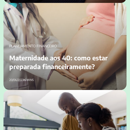
Maternidade aos 40: como estar preparada
financeiramente?
PLANEJAMENTO FINANCEIRO
Maternidade aos 40: como estar
preparada financeiramente?
20/06/2023
6 MINS
Como informar despesas médicas no IRPF? Entenda!