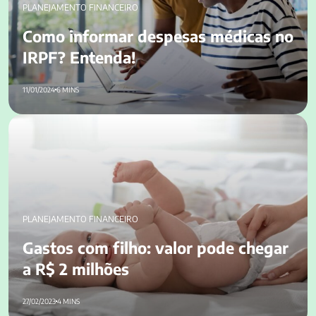
PLANEJAMENTO FINANCEIRO
Como informar despesas médicas no
IRPF? Entenda!
11/01/2024
6 MINS
Gastos com filho: valor pode chegar a R$ 2 milhões
PLANEJAMENTO FINANCEIRO
Gastos com filho: valor pode chegar
a R$ 2 milhões
27/02/2023
4 MINS