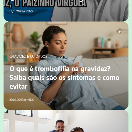
16/11/2023
4 MINS
O que é trombofilia na gravidez? Saiba quais são os
sintomas e como evitar
GRAVIDEZ E CUIDADOS
O que é trombofilia na gravidez?
Saiba quais são os sintomas e como
evitar
27/06/2023
8 MINS
Desenvolvimento do bebê: guia para os primeiros 24 meses