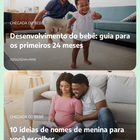
CHEGADA DO BEBÊ
Desenvolvimento do bebê: guia para
os primeiros 24 meses
15/04/2024
4 MINS
10 ideias de nomes de menina para você escolher
CHEGADA DO BEBÊ
10 ideias de nomes de menina para
você escolher