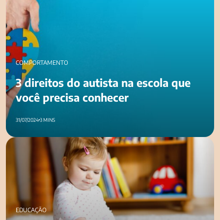
COMPORTAMENTO
3 direitos do autista na escola que
você precisa conhecer
31/07/2024
3 MINS
Brinquedo sonoro: benefícios para o desenvolvimento
infantil
EDUCAÇÃO