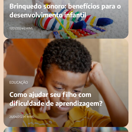
Brinquedo sonoro: benefícios para o
desenvolvimento infantil
11/01/2024
3 MINS
Como ajudar seu filho com dificuldade de aprendizagem?
EDUCAÇÃO
Como ajudar seu filho com
dificuldade de aprendizagem?
26/04/2023
7 MINS
Qual a idade obrigatória para entrar na escola?