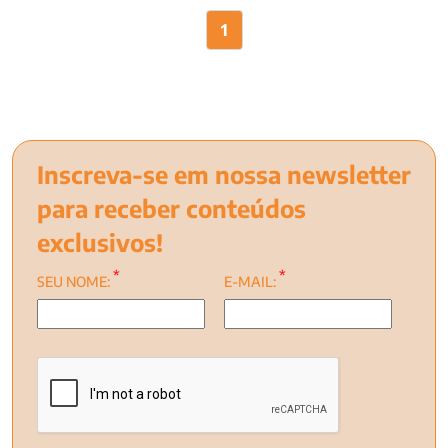
1
Inscreva-se em nossa newsletter
para receber conteúdos
exclusivos!
*
*
SEU NOME:
E-MAIL: