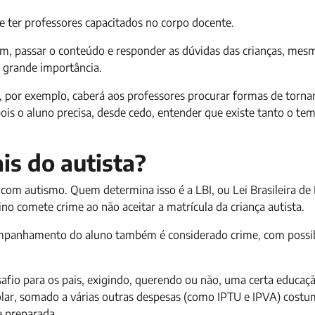
e ter professores capacitados no corpo docente.
em, passar o conteúdo e responder as dúvidas das crianças, mes
 grande importância.
r, por exemplo, caberá aos professores procurar formas de tornar
 pois o aluno precisa, desde cedo, entender que existe tanto o te
ais do autista?
 com autismo. Quem determina isso é a LBI, ou Lei Brasileira de 
sino comete crime ao não aceitar a matrícula da criança autista.
acompanhamento do aluno também é considerado crime, com possi
afio para os pais, exigindo, querendo ou não, uma certa educaç
colar, somado a várias outras despesas (como IPTU e IPVA) costu
e preparada.