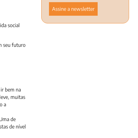
da social
m seu futuro
 ir bem na
leve, muitas
o a
 Uma de
stas de nível