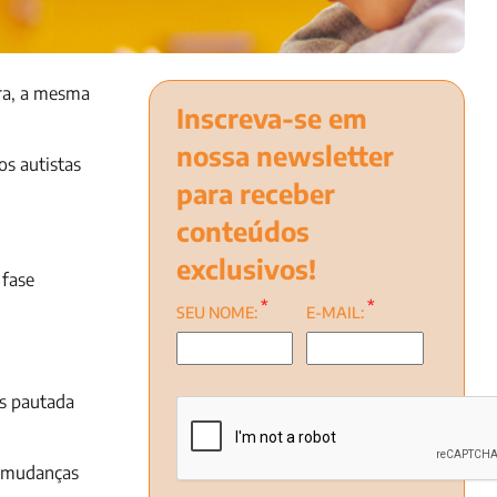
ora, a mesma
Inscreva-se em
nossa newsletter
os autistas
para receber
conteúdos
exclusivos!
 fase
*
*
SEU NOME:
E-MAIL:
s pautada
, mudanças