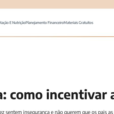
tação E Nutrição
Planejamento Financeiro
Materiais Gratuitos
a: como incentivar 
vez sentem insegurança e não querem que os pais as 