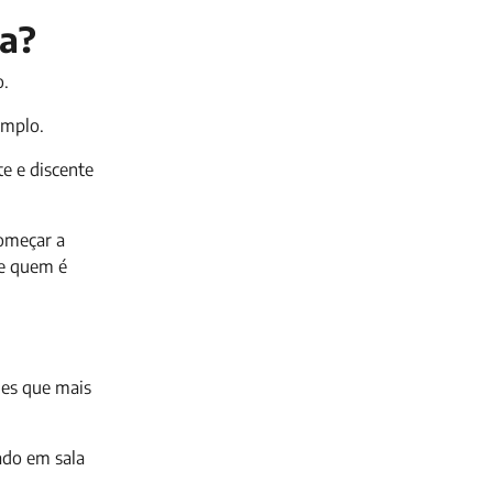
la?
o.
emplo.
e e discente
começar a
de quem é
des que mais
zado em sala