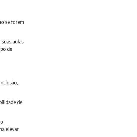
mo se forem
 suas aulas
mpo de
Inclusão,
bilidade de
ão
ma elevar