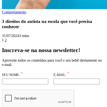
Comportamento
3 direitos do autista na escola que você precisa
conhecer
31/07/2024
3 mins
Paginação
1
2
de
Inscreva-se na nossa newsletter!
posts
Aproveite todos os conteúdos para você e seu bebê diretamente no
e-mail.
*
*
SEU NOME:
E-MAIL: