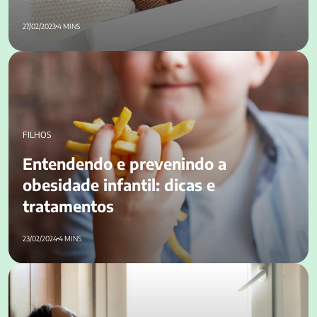
27/02/2023
4 MINS
Entendendo e prevenindo a obesidade infantil: dicas e
tratamentos
FILHOS
Entendendo e prevenindo a
obesidade infantil: dicas e
tratamentos
23/02/2024
4 MINS
Puerpério: o que é e como lidar com esse período pós-parto