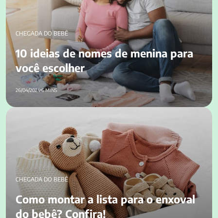
CHEGADA DO BEBÊ
10 ideias de nomes de menina para
você escolher
26/04/2024
6 MINS
Como montar a lista para o enxoval do bebê? Confira!
CHEGADA DO BEBÊ
Como montar a lista para o enxoval
do bebê? Confira!