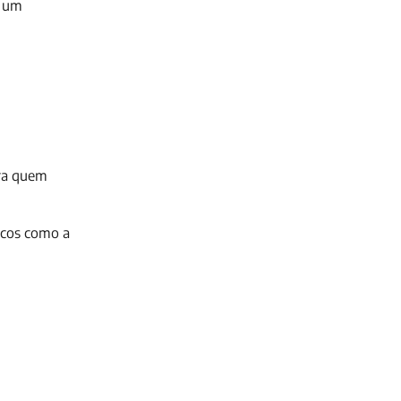
e um
ara quem
icos como a