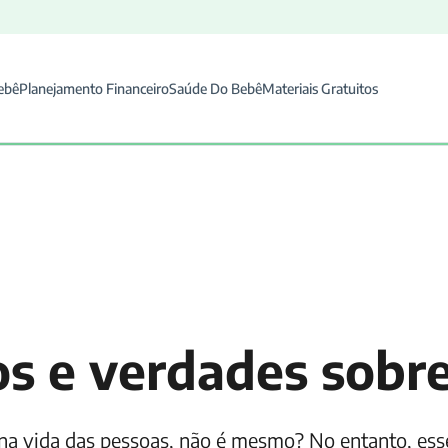
ebê
Planejamento Financeiro
Saúde Do Bebê
Materiais Gratuitos
tos e verdades sob
na vida das pessoas, não é mesmo? No entanto, es