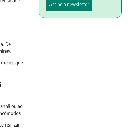
ntensidade
ga. De
ninas.
m mente que
s
manhã ou ao
 incômodos.
e realizar