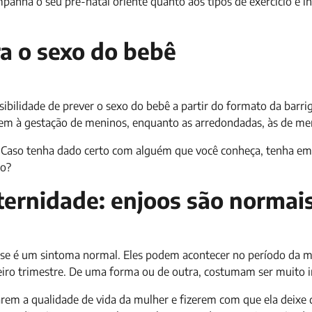
mpanha o seu pré-natal oriente quanto aos tipos de exercício e i
a o sexo do bebê
sibilidade de prever o sexo do bebê a partir do formato da barri
dem à gestação de meninos, enquanto as arredondadas, às de me
. Caso tenha dado certo com alguém que você conheça, tenha e
mo?
ternidade: enjoos são normai
esse é um sintoma normal. Eles podem acontecer no período da 
meiro trimestre. De uma forma ou de outra, costumam ser muito
rem a qualidade de vida da mulher e fizerem com que ela deixe d